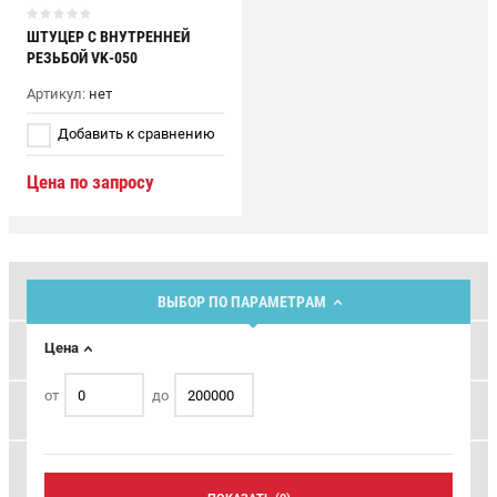
ШТУЦЕР С ВНУТРЕННЕЙ
РЕЗЬБОЙ VK-050
Артикул:
нет
Добавить к сравнению
Цена по запросу
Топливораздаточные колонки
ВЫБОР ПО ПАРАМЕТРАМ
Запасные части к ТРК
Цена
от
до
Программное обеспечение (ПО) Топаз
Пульты управления, контроллеры, блоки сопряжения